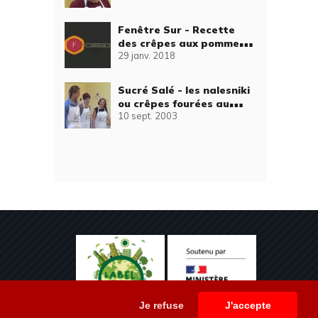
Fenêtre Sur - Recette
des crêpes aux pommes
29 janv. 2018
caramélisées
Sucré Salé - les nalesniki
ou crêpes fourées au
10 sept. 2003
fromage blanc
Je refuse
J'accepte