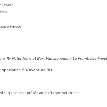
 Frivole
rates
boise Frivole
ole.
Itv Peter Hens et Bart Vancaenegem, La Framboise Frivol
e spécialisé BD/Aventure BD.
ole,
qui se sont prêtés au jeu du portrait chinois.