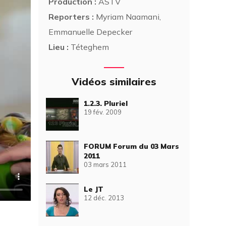
Production :
ASTV
Reporters :
Myriam Naamani,
Emmanuelle Depecker
Lieu :
Téteghem
Vidéos similaires
1.2.3. Pluriel
19 fév. 2009
FORUM Forum du 03 Mars
2011
03 mars 2011
Le JT
12 déc. 2013