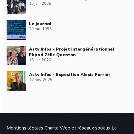
15 juin 2026
Le journal
29 mai 1998
Astv Infos - Projet intergénérationnel
Ehpad Zélie Quenton
15 juin 2026
Astv Infos - Exposition Alexis Ferrier
17 nov. 2025
Mentions légales
Charte Web et réseaux sociaux
La