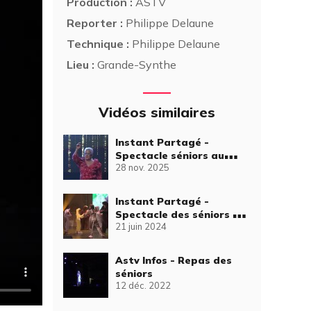
Production :
ASTV
Reporter :
Philippe Delaune
Technique :
Philippe Delaune
Lieu :
Grande-Synthe
Vidéos similaires
Instant Partagé -
Spectacle séniors au
28 nov. 2025
Palais du Littoral
Instant Partagé -
Spectacle des séniors -
21 juin 2024
Merlin et la baguette
magique
Astv Infos - Repas des
séniors
12 déc. 2022