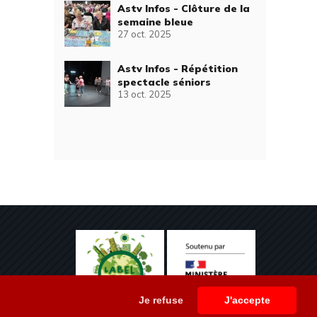
Astv Infos - Clôture de la
semaine bleue
27 oct. 2025
Astv Infos - Répétition
spectacle séniors
13 oct. 2025
Je refuse
J'accepte