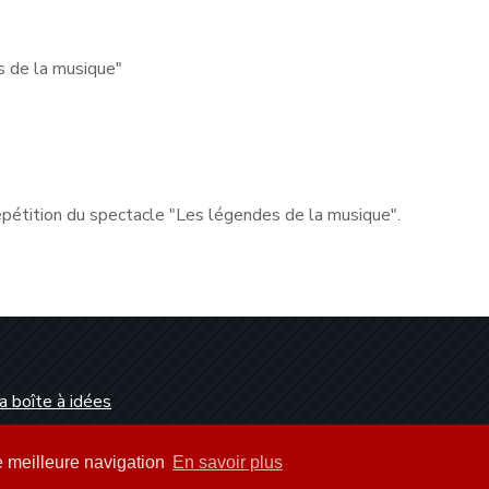
s de la musique"
épétition du spectacle "Les légendes de la musique".
a boîte à idées
Dunkerque
ne meilleure navigation
En savoir plus