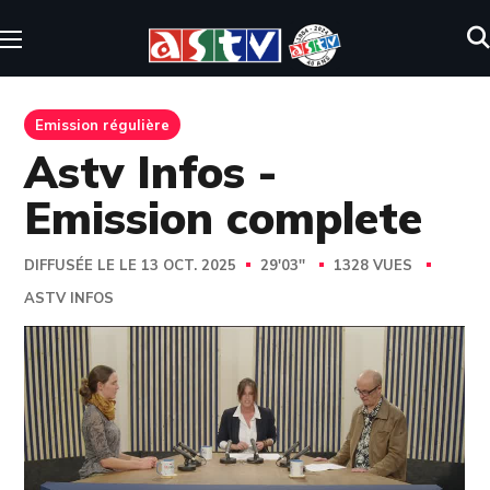
Emission régulière
Astv Infos -
Emission complete
DIFFUSÉE LE LE 13 OCT. 2025
29'03''
1328 VUES
ASTV INFOS