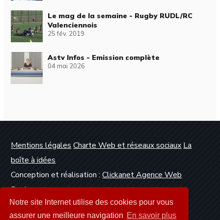
Le mag de la semaine - Rugby RUDL/RC
Valenciennois
25 fév. 2019
Astv Infos - Emission complète
04 mai 2026
Mentions légales
Charte Web et réseaux sociaux
La
boîte à idées
Conception et réalisation :
Clickanet Agence Web
Dunkerque
Notre site Internet utilise des cookies pour vous
assurer une meilleure navigation
En savoir plus