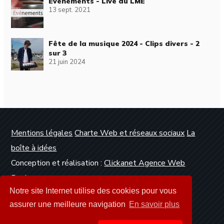
Événements - Live du LME
13 sept. 2021
Fête de la musique 2024 - Clips divers - 2
sur 3
21 juin 2024
Mentions légales
Charte Web et réseaux sociaux
La
boîte à idées
Conception et réalisation :
Clickanet Agence Web
Dunkerque
Notre site Internet utilise des cookies pour vous
assurer une meilleure navigation
En savoir plus