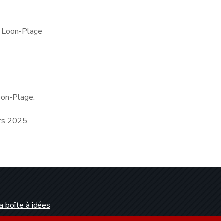
e Loon-Plage
oon-Plage.
ars 2025.
a boîte à idées
Dunkerque