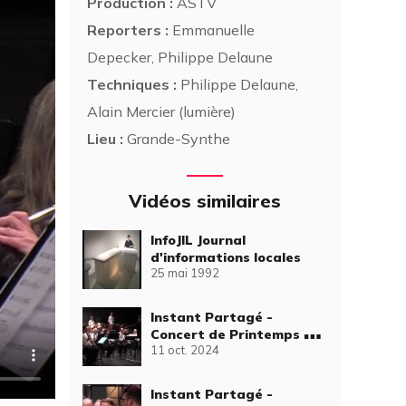
Production :
ASTV
Reporters :
Emmanuelle
Depecker, Philippe Delaune
Techniques :
Philippe Delaune,
Alain Mercier (lumière)
Lieu :
Grande-Synthe
Vidéos similaires
InfoJIL Journal
d'informations locales
25 mai 1992
Instant Partagé -
Concert de Printemps de
11 oct. 2024
l'Orchestre d'Harmonie
de Grande-Synthe (1ère
partie)
Instant Partagé -