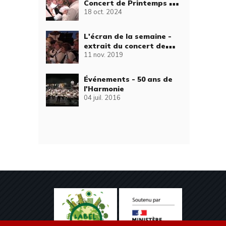
Concert de Printemps de
18 oct. 2024
l'Orchestre d'Harmonie
de Dunkerque-Rosendaël
(2ème partie)
L'écran de la semaine -
extrait du concert de
11 nov. 2019
Sainte-Cécile du 10
novembre
Événements - 50 ans de
l'Harmonie
04 juil. 2016