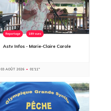
Reportage
189 vues
Astv Infos - Marie-Claire Carole
03 AOÛT 2026
01'11''