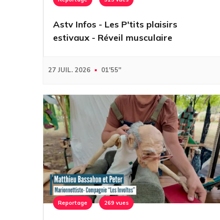
Astv Infos - Les P'tits plaisirs
estivaux - Réveil musculaire
27 JUIL. 2026
01'55''
Reportage
269 vues