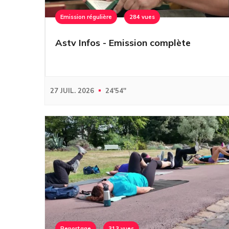
Emission régulière
284 vues
Astv Infos - Emission complète
27 JUIL. 2026
24'54''
Reportage
313 vues