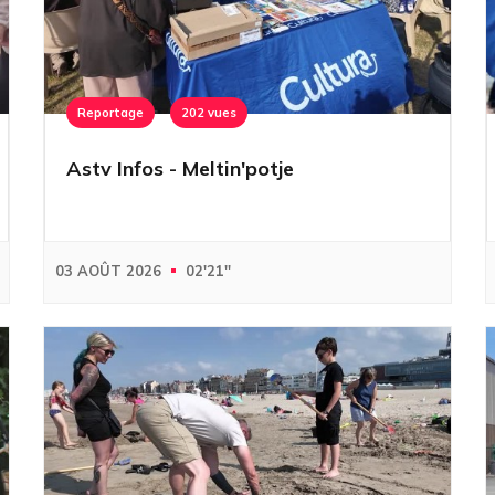
Reportage
202 vues
Astv Infos - Meltin'potje
03 AOÛT 2026
02'21''