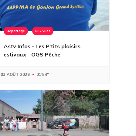
Reportage
682 vues
Astv Infos - Les P'tits plaisirs
estivaux - OGS Pêche
03 AOÛT 2026
01'54''