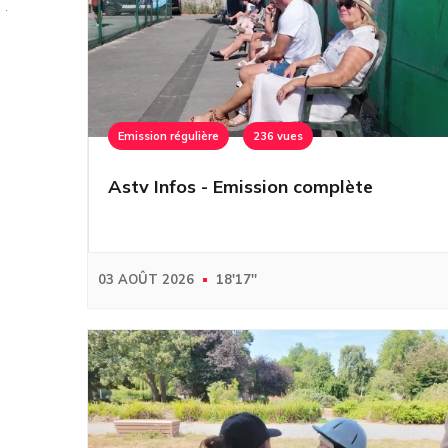
Emission régulière
236 vues
Astv Infos - Emission complète
03 AOÛT 2026
18'17''