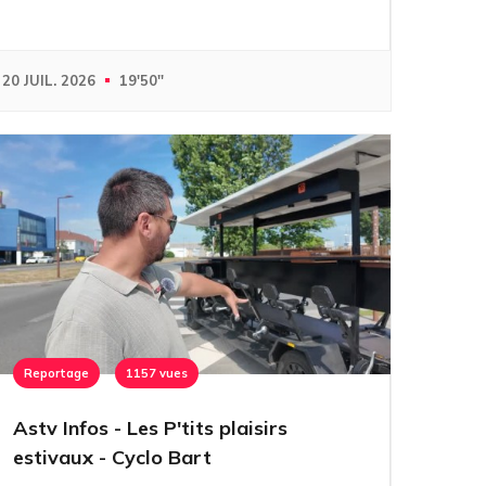
20 JUIL. 2026
19'50''
Reportage
1157 vues
Astv Infos - Les P'tits plaisirs
estivaux - Cyclo Bart