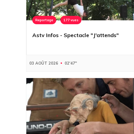
Reportage
177 vues
Astv Infos - Spectacle "J'attends"
03 AOÛT 2026
02'47''