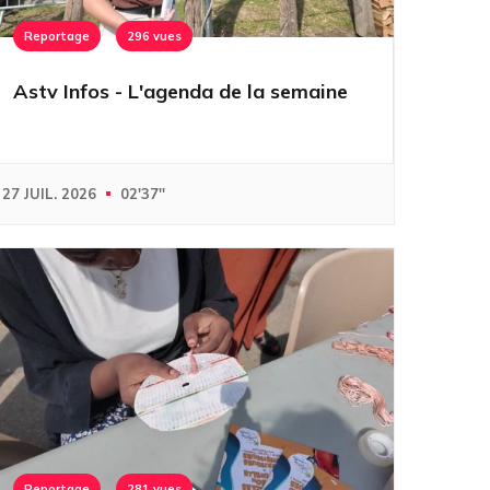
Reportage
296 vues
Astv Infos - L'agenda de la semaine
27 JUIL. 2026
02'37''
Reportage
281 vues