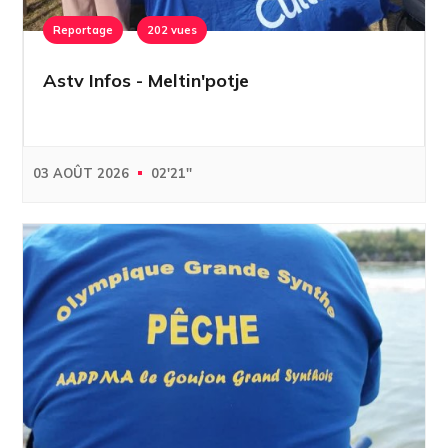
Reportage
202 vues
Astv Infos - Meltin'potje
03 AOÛT 2026
02'21''