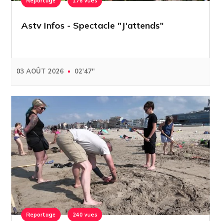
Reportage
176 vues
Astv Infos - Spectacle "J'attends"
03 AOÛT 2026
02'47''
Reportage
240 vues