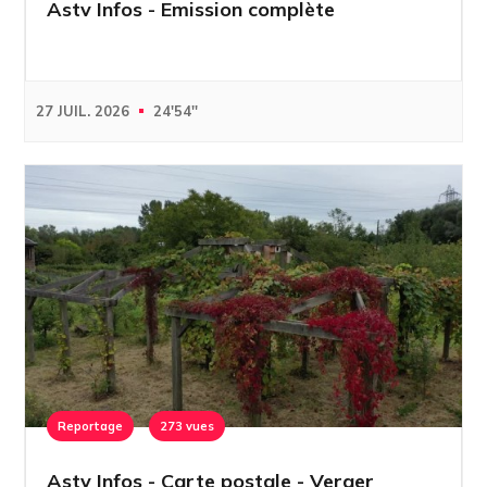
Astv Infos - Emission complète
27 JUIL. 2026
24'54''
Reportage
273 vues
Astv Infos - Carte postale - Verger