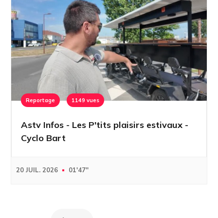
Reportage
1149 vues
Astv Infos - Les P'tits plaisirs estivaux -
Cyclo Bart
20 JUIL. 2026
01'47''