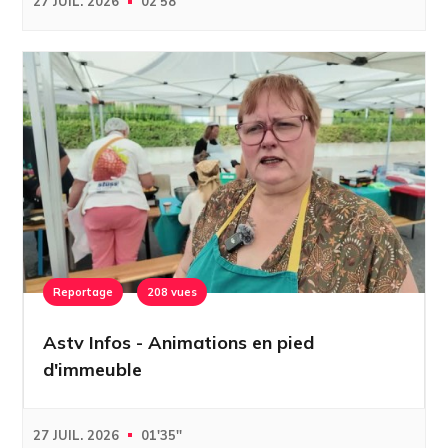
27 JUIL. 2026
02'58''
Reportage
208 vues
Astv Infos - Animations en pied
d'immeuble
27 JUIL. 2026
01'35''