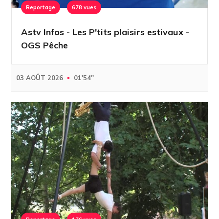
Reportage
678 vues
Astv Infos - Les P'tits plaisirs estivaux -
OGS Pêche
03 AOÛT 2026
01'54''