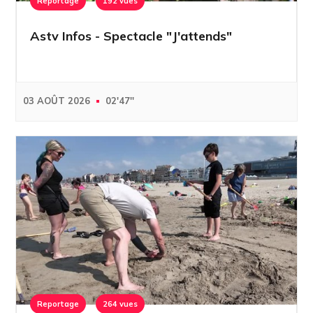
Reportage
192 vues
Astv Infos - Spectacle "J'attends"
03 AOÛT 2026
02'47''
Reportage
264 vues