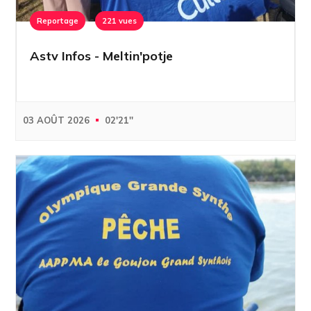
Reportage
221 vues
Astv Infos - Meltin'potje
03 AOÛT 2026
02'21''