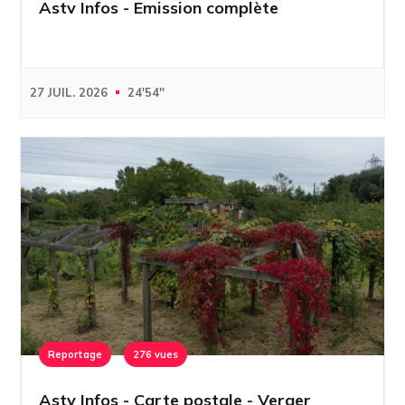
Astv Infos - Emission complète
27 JUIL. 2026
24'54''
Reportage
276 vues
Astv Infos - Carte postale - Verger