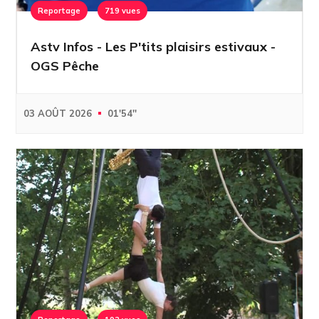
Reportage
719 vues
Astv Infos - Les P'tits plaisirs estivaux -
OGS Pêche
03 AOÛT 2026
01'54''