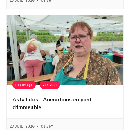
27 JUIL. 2026
02'58''
Reportage
213 vues
Astv Infos - Animations en pied
d'immeuble
27 JUIL. 2026
01'35''