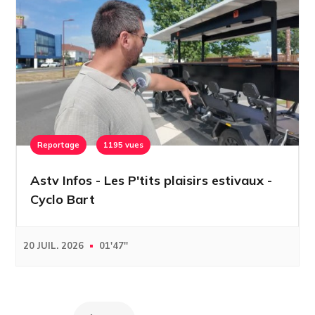
Reportage
1195 vues
Astv Infos - Les P'tits plaisirs estivaux -
Cyclo Bart
20 JUIL. 2026
01'47''