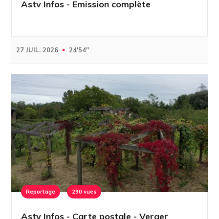
Astv Infos - Emission complète
27 JUIL. 2026
24'54''
Reportage
290 vues
Astv Infos - Carte postale - Verger