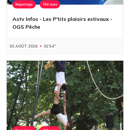
Reportage
744 vues
Astv Infos - Les P'tits plaisirs estivaux -
OGS Pêche
03 AOÛT 2026
01'54''