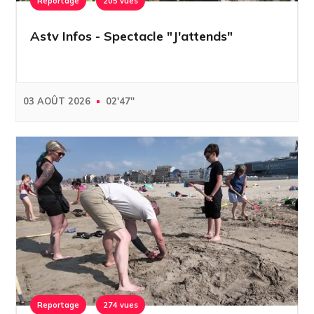
Reportage
205 vues
Astv Infos - Spectacle "J'attends"
03 AOÛT 2026
02'47''
Reportage
274 vues