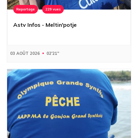
Reportage
229 vues
Astv Infos - Meltin'potje
03 AOÛT 2026
02'21''