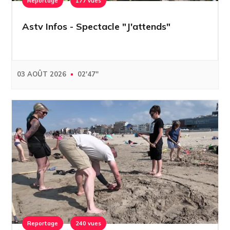
Reportage
177 vues
Astv Infos - Spectacle "J'attends"
03 AOÛT 2026
02'47''
Reportage
240 vues