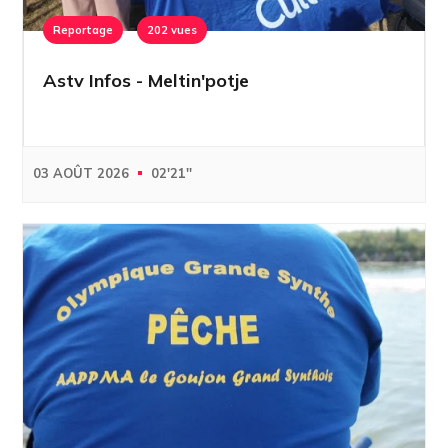
Reportage
202 vues
Astv Infos - Meltin'potje
03 AOÛT 2026
02'21''