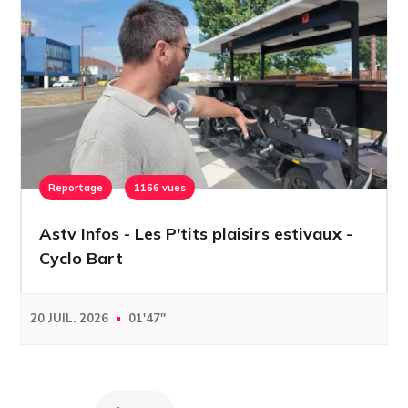
Reportage
1166 vues
Astv Infos - Les P'tits plaisirs estivaux -
Cyclo Bart
20 JUIL. 2026
01'47''