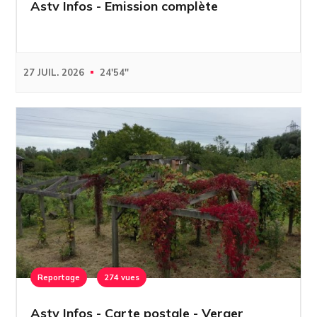
Astv Infos - Emission complète
27 JUIL. 2026
24'54''
Reportage
274 vues
Astv Infos - Carte postale - Verger