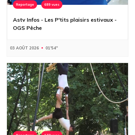
Reportage
689 vues
Astv Infos - Les P'tits plaisirs estivaux -
OGS Pêche
03 AOÛT 2026
01'54''