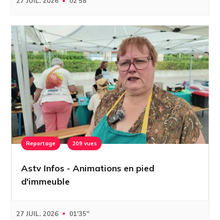
27 JUIL. 2026
02'58''
Reportage
209 vues
Astv Infos - Animations en pied
d'immeuble
27 JUIL. 2026
01'35''