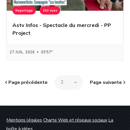
Reportage
250 vues
Astv Infos - Spectacle du mercredi - PP
Project
27 JUIL. 2026
03'57''
Page précédente
Page suivante
Mentions légales
Charte Web et réseaux sociaux
La
boîte à idées