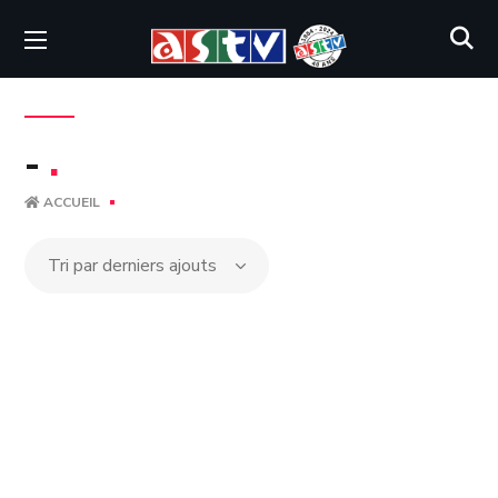
-
.
ACCUEIL