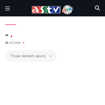
-
.
ACCUEIL