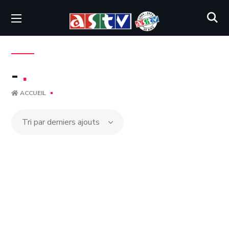
-
.
ACCUEIL