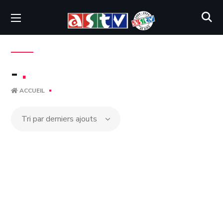
-
.
ACCUEIL