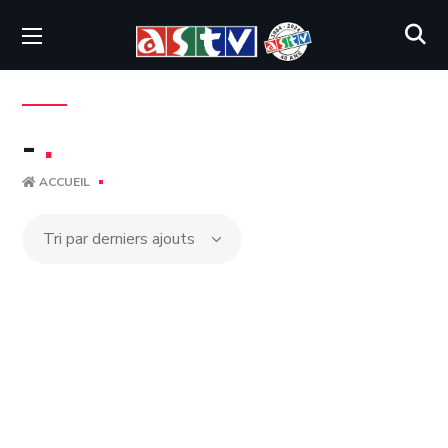
-
.
ACCUEIL