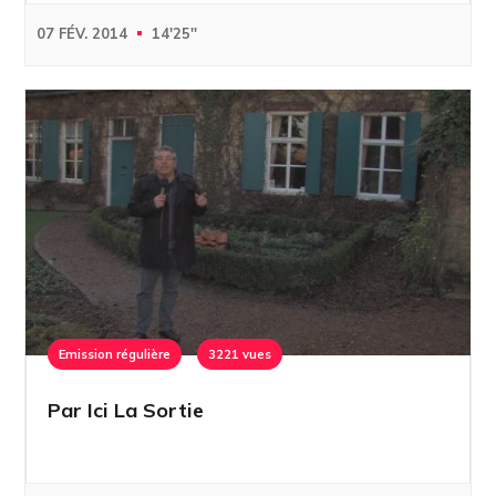
07 FÉV. 2014
14'25''
Emission régulière
3221 vues
Par Ici La Sortie