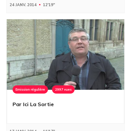
24 JANV. 2014
12'19''
Emission régulière
2997 vues
Par Ici La Sortie