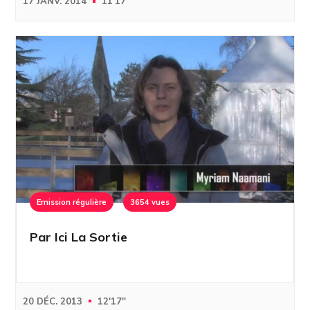
17 JANV. 2014
11'17''
Emission régulière
3654 vues
Par Ici La Sortie
20 DÉC. 2013
12'17''