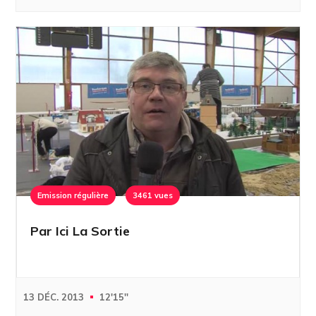
Emission régulière
3461 vues
Par Ici La Sortie
13 DÉC. 2013
12'15''