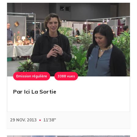
Emission régulière
3388 vues
Par Ici La Sortie
29 NOV. 2013
11'38''