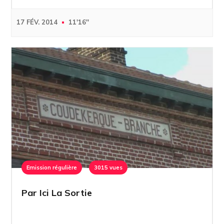
17 FÉV. 2014
11'16''
Emission régulière
3015 vues
Par Ici La Sortie