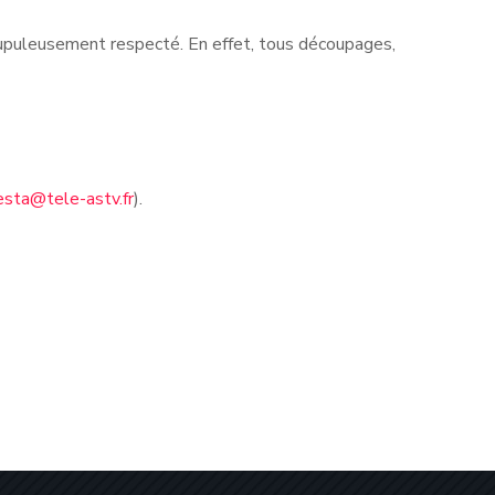
rupuleusement respecté. En effet, tous découpages,
esta@tele-astv.fr
).