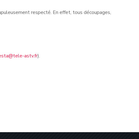
rupuleusement respecté. En effet, tous découpages,
esta@tele-astv.fr
).