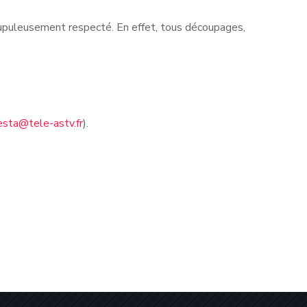
rupuleusement respecté. En effet, tous découpages,
esta@tele-astv.fr
).