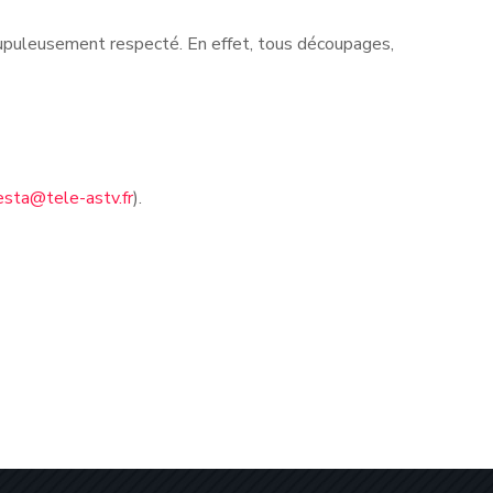
rupuleusement respecté. En effet, tous découpages,
esta@tele-astv.fr
).