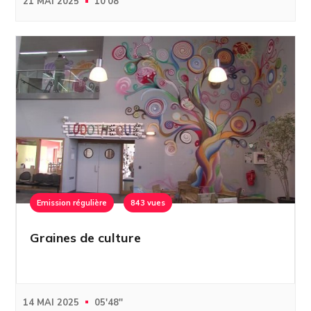
21 MAI 2025
10'08''
Emission régulière
843 vues
Graines de culture
14 MAI 2025
05'48''