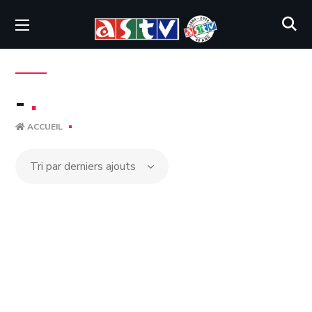
-
.
ACCUEIL