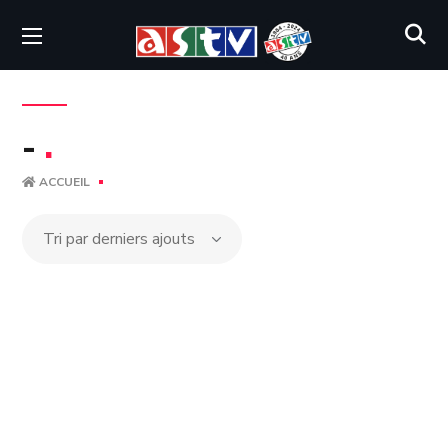
-
.
ACCUEIL