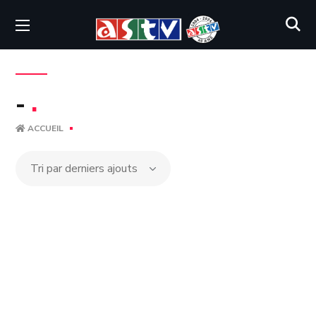
-
.
ACCUEIL