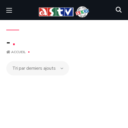
-
.
ACCUEIL