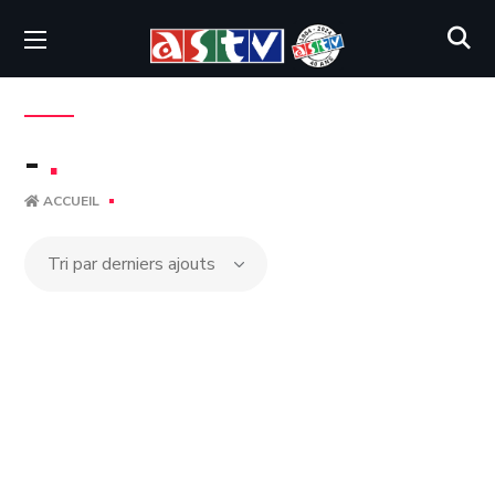
-
.
ACCUEIL