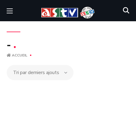
-
.
ACCUEIL