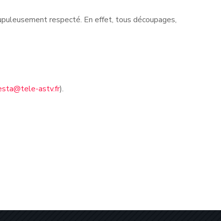
rupuleusement respecté. En effet, tous découpages,
esta@tele-astv.fr
).